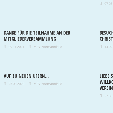
07 03
DANKE FÜR DIE TEILNAHME AN DER
BESUC
MITGLIEDERVERSAMMLUNG
CHRIS
09 11 2021
MSV-Normannia08
14 09
AUF ZU NEUEN UFERN…
LIEBE 
WILLK
25 08 2020
MSV-Normannia08
VEREI
22 08