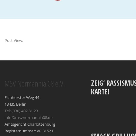
Post View:
MSV Normannia 08 e.V.
ZEIG‘ RASSISMUS
KARTE!
Eichhorster Weg 44
13435 Berlin
Tel: (030) 402 81 23
info@msvnormannia08.de
Amtsgericht Charlottenburg
Registernummer: VR 3152 B
SMACK GRILLHO