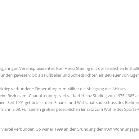
gjährigen Vereinspräsidenten Karl-Heinz Städing mit der feierlichen Enthül
rbunden gewesen: Ob als Fußballer und Schiedsrichter, als Betreuer von Ju
tkrieg verbundene Einberufung zum Militär die Ablegung des Abiturs.
beim Bezirksamt Charlottenburg, vertrat Karl-Heinz Städing von 1975-1985 
en. Seit 1991 gehörte er dem Finanz- und Wirtschaftsausschuss des Berline
rmannia 08. Für seinen großen persönlichen Einsatz zum Wohle des Sports w
iertel verbunden. So war er 1999 an der Gründung der mAX Wohnungsgenoss