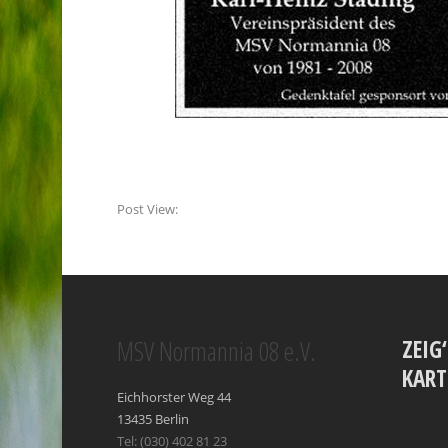
Post View:
MSV Normannia 08 e.V.
ZEIG
KART
Eichhorster Weg 44
13435 Berlin
Tel: (030) 402 81 23