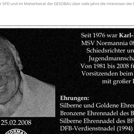
er SPD und im Mieterbeirat der GESOBAU über viele Jahre die Interessen der