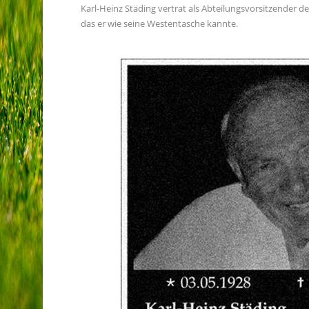
Karl-Heinz Städing vertrat als Abteilungsvorsitzender d
das er wie seine Westentasche kannte.