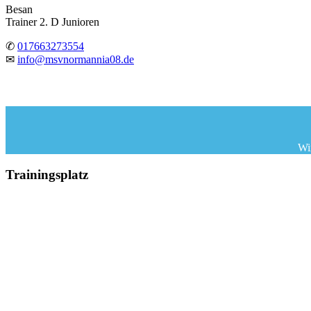
Besan
Trainer 2. D Junioren
✆
017663273554
✉
info@msvnormannia08.de
Wi
Trainingsplatz