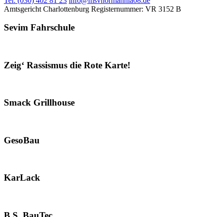
Tel: (030) 402 81 23
info@msvnormannia08.de
Amtsgericht Charlottenburg
Registernummer: VR 3152 B
Sevim Fahrschule
Zeig‘ Rassismus die Rote Karte!
Smack Grillhouse
GesoBau
KarLack
B.S. BauTec