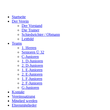
Startseite
Der Verein
Der Vorstand
Die Trainer
Schiedsrichter / Obmann
Leitbild
Teams
1. Herren
Senioren Ü 32
C-Junioren
1. D-Junioren
2. D-Junioren
1. E-Junioren
2. E-Junioren
1. F-Junioren
2. F-Junioren
G-Junioren
Kontakt
Vereinssatzung
Mitglied werden
Ehrenmitglieder