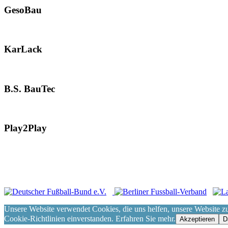
GesoBau
KarLack
B.S. BauTec
Play2Play
Impressum
|
Datenschutz
|
Login
|
© Copyright 2021, Märki
Unsere Website verwendet Cookies, die uns helfen, unsere Website zu
Cookie-Richtlinien einverstanden. Erfahren Sie mehr.
Akzeptieren
D