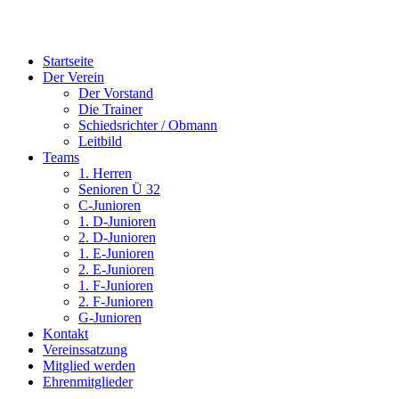
Startseite
Der Verein
Der Vorstand
Die Trainer
Schiedsrichter / Obmann
Leitbild
Teams
1. Herren
Senioren Ü 32
C-Junioren
1. D-Junioren
2. D-Junioren
1. E-Junioren
2. E-Junioren
1. F-Junioren
2. F-Junioren
G-Junioren
Kontakt
Vereinssatzung
Mitglied werden
Ehrenmitglieder