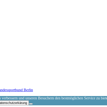
scher Sportverein 08 e.V.
 verbessern und unseren Besuchern den bestmöglichen Service zu bieten.
atenschutzerkärung