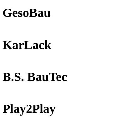
GesoBau
KarLack
B.S. BauTec
Play2Play