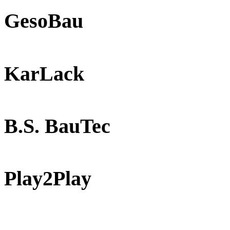
GesoBau
KarLack
B.S. BauTec
Play2Play