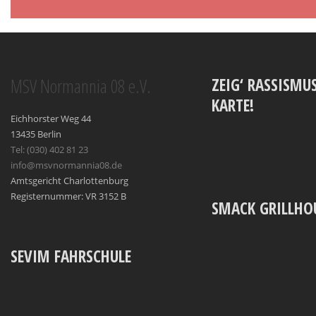
MSV Normannia 08 e.V.
ZEIG‘ RASSISMUS
KARTE!
Eichhorster Weg 44
13435 Berlin
Tel: (030) 402 81 23
info@msvnormannia08.de
Amtsgericht Charlottenburg
Registernummer: VR 3152 B
SMACK GRILLHO
SEVIM FAHRSCHULE