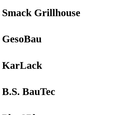
Smack Grillhouse
GesoBau
KarLack
B.S. BauTec