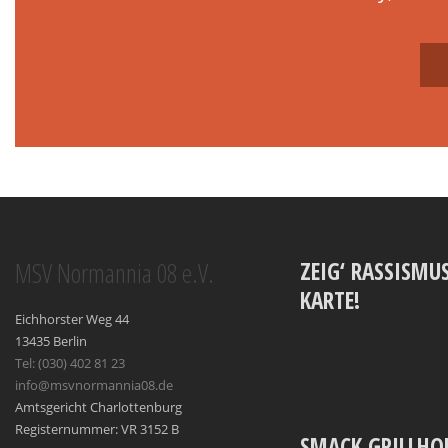
MSV Normannia 08 e.V.
ZEIG‘ RASSISMUS
KARTE!
Eichhorster Weg 44
13435 Berlin
Tel: (030) 402 81 23
info@msvnormannia08.de
Amtsgericht Charlottenburg
Registernummer: VR 3152 B
SMACK GRILLHO