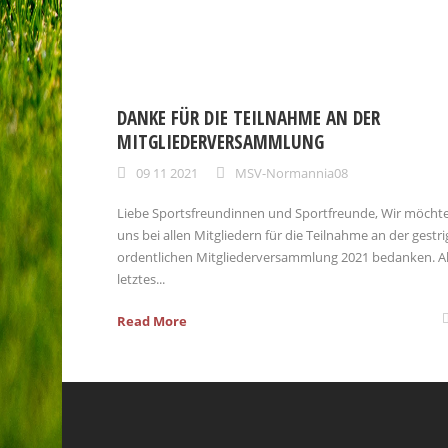
DANKE FÜR DIE TEILNAHME AN DER
MITGLIEDERVERSAMMLUNG
09 11 2021
MSV-Normannia08
Liebe Sportsfreundinnen und Sportfreunde, Wir möcht
uns bei allen Mitgliedern für die Teilnahme an der gestr
ordentlichen Mitgliederversammlung 2021 bedanken. A
letztes...
Read More