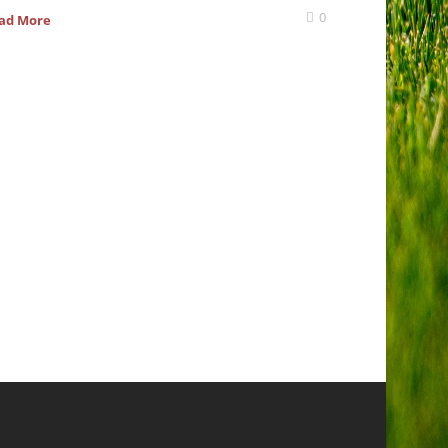
0
ad More